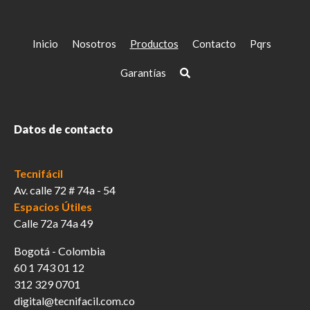
Inicio
Nosotros
Productos
Contacto
Pqrs
Garantías
Datos de contacto
Tecnifácil
Av. calle 72 # 74a - 54
Espacios Útiles
Calle 72a 74a 49
Bogotá - Colombia
60 1 743 01 12
312 329 0701
digital@tecnifacil.com.co