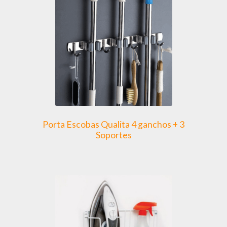
opciones
se
pueden
elegir
en
la
página
de
producto
Porta Escobas Qualita 4 ganchos + 3
Soportes