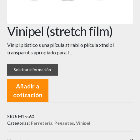
Vinipel (stretch film)
Vinipl plástico s una plícula stirabl o plícula xtnsibl
transparnt s apropiado para l …
Añadir a
cotización
SKU:
M15-.60
Categorías:
Ferretería
,
Pegantes
,
Vinipel