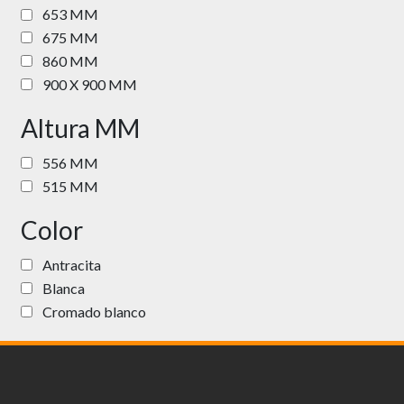
653 MM
675 MM
860 MM
900 X 900 MM
Altura MM
556 MM
515 MM
Color
Antracita
Blanca
Cromado blanco