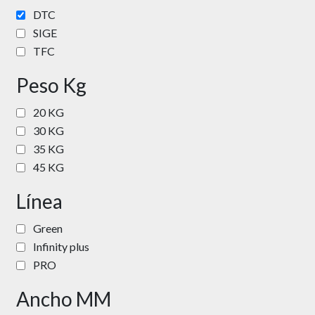
DTC
SIGE
TFC
Peso Kg
20 KG
30 KG
35 KG
45 KG
Línea
Green
Infinity plus
PRO
Ancho MM