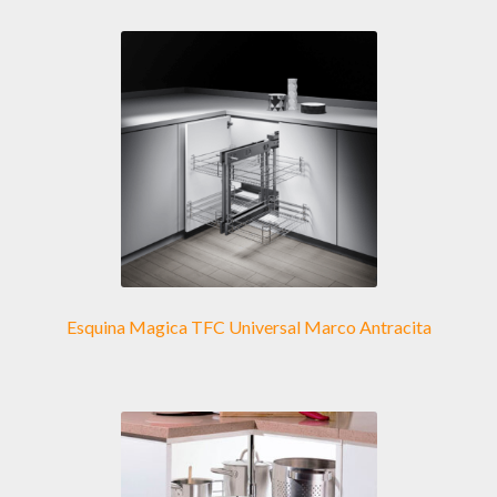
variantes.
Las
opciones
se
pueden
elegir
en
la
página
de
producto
Esquina Magica TFC Universal Marco Antracita