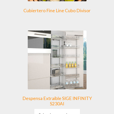
producto
Cubiertero Fine Line Cubo Divisor
Despensa Extraíble SIGE INFINITY
S230AI
Este