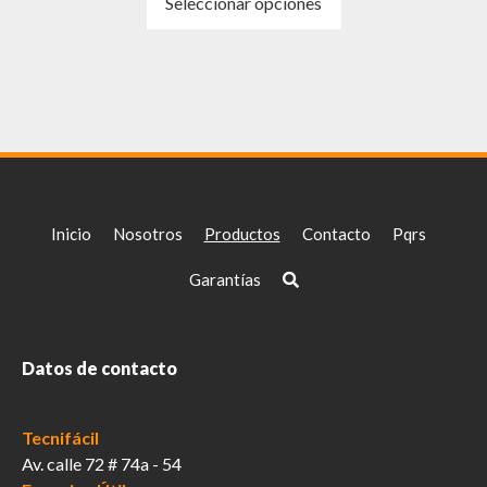
Seleccionar opciones
producto
tiene
múltiples
variantes.
Las
opciones
se
pueden
elegir
Inicio
Nosotros
Productos
Contacto
Pqrs
en
la
Garantías
página
de
producto
Datos de contacto
Tecnifácil
Av. calle 72 # 74a - 54