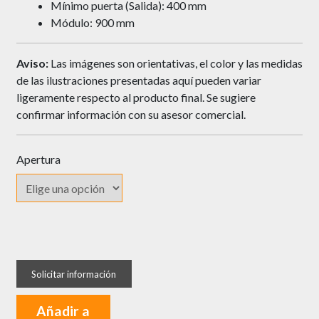
Mínimo puerta (Salida): 400 mm
Módulo: 900 mm
Aviso:
Las imágenes son orientativas, el color y las medidas
de las ilustraciones presentadas aquí pueden variar
ligeramente respecto al producto final. Se sugiere
confirmar información con su asesor comercial.
Apertura
Esquina
Mágica
DTC
de
Añadir a
Vidrio