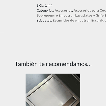
SKU:
1444
Categorías:
Accesorios
,
Accesorios para Coc
Sobreponer o Empotrar
,
Lavaplatos y Grifer
Etiquetas:
Escurridor de empotrar
,
Escurrido
También te recomendamos…