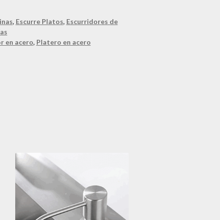
inas
,
Escurre Platos
,
Escurridores de
ías
r en acero
,
Platero en acero