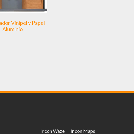
dor Vinipel y Papel
Aluminio
Ir con Waze
Ir con Maps