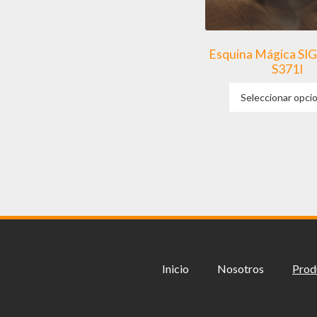
Esquina Mágica SIGE
S371I
Seleccionar opci
Inicio
Nosotros
Prod