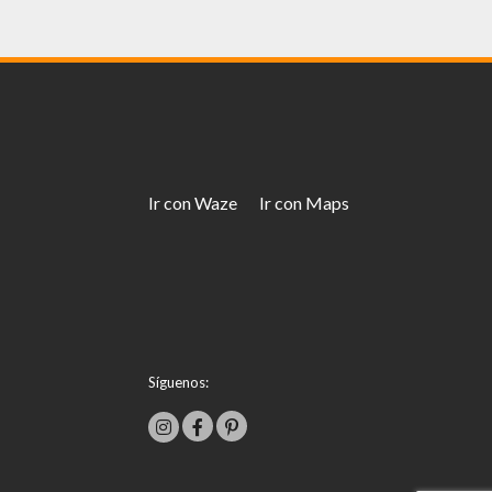
Ir con Waze
Ir con Maps
Síguenos: