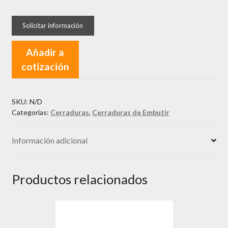
Cerradura
de
Incrustar
Pestillo
Añadir a
Reversible
cotización
CISA
cantidad
SKU:
N/D
Categorías:
Cerraduras
,
Cerraduras de Embutir
Información adicional
Productos relacionados