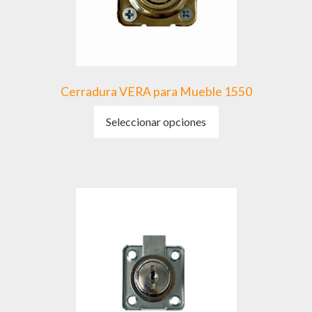
Cerradura VERA para Mueble 1550
Este
Seleccionar opciones
producto
tiene
múltiples
variantes.
Las
opciones
se
pueden
elegir
en
la