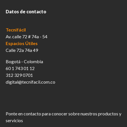
de
producto
Datos de contacto
Tecnifácil
Av. calle 72 # 74a - 54
Espacios Útiles
Calle 72a 74a 49
Bogotá - Colombia
60 1 743 01 12
312 329 0701
digital@tecnifacil.com.co
Ponte en contacto para conocer sobre nuestros productos y
servicios