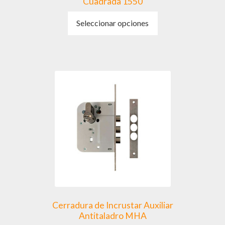
Cuadrada 1550
Este
Seleccionar opciones
producto
tiene
múltiples
variantes.
Las
opciones
se
pueden
elegir
en
la
página
de
producto
Cerradura de Incrustar Auxiliar
Antitaladro MHA