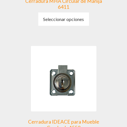
Cerradura MHA Circular de Manija
6411
Este
Seleccionar opciones
producto
tiene
múltiples
variantes.
Las
opciones
se
pueden
elegir
en
la
página
de
producto
Cerradura IDEACE para Mueble