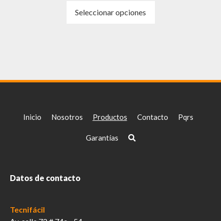
Este
Seleccionar opciones
producto
tiene
múltiples
variantes.
Las
opciones
se
pueden
elegir
Inicio
Nosotros
Productos
Contacto
Pqrs
en
la
Garantías
página
de
producto
Datos de contacto
Tecnifácil