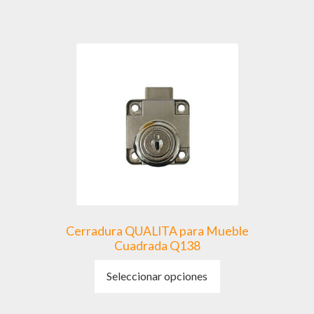
Cerradura QUALITA para Mueble
Cuadrada Q138
Este
Seleccionar opciones
producto
tiene