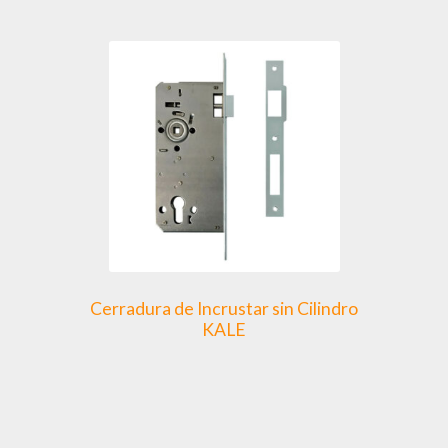
múltiples
variantes.
Las
opciones
se
pueden
elegir
en
la
página
de
producto
Cerradura de Incrustar sin Cilindro
KALE