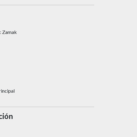
lo: Zamak
incipal
ción