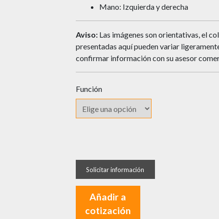
Mano: Izquierda y derecha
Aviso:
Las imágenes son orientativas, el col
presentadas aquí pueden variar ligeramente 
confirmar información con su asesor comer
Función
Cerradura
YALE
Cuadrada
de
Añadir a
Manija
cotización
Bari