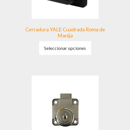
Cerradura YALE Cuadrada Roma de
Manija
Este
Seleccionar opciones
producto
tiene
múltiples
variantes.
Las
opciones
se
pueden
elegir
en
la
página