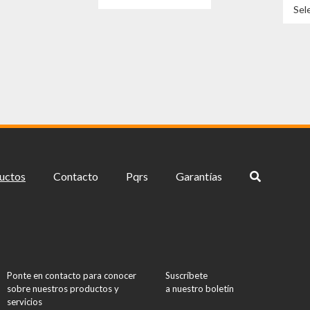
producto
Sel
tiene
múltiples
variantes.
Las
opciones
se
pueden
elegir
en
la
página
uctos
Contacto
Pqrs
Garantías
de
producto
Ponte en contacto para conocer
Suscríbete
sobre nuestros productos y
a nuestro boletín
servicios