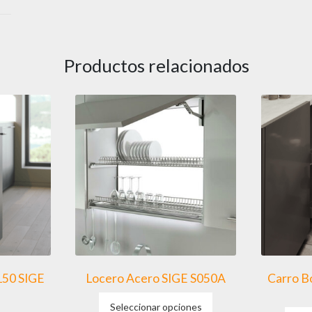
Productos relacionados
150 SIGE
Locero Acero SIGE S050A
Carro B
Este
Seleccionar opciones