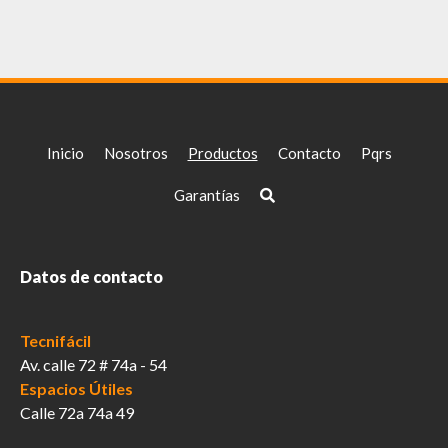
múltiples
variantes.
Las
opciones
se
pueden
elegir
Inicio
Nosotros
Productos
Contacto
Pqrs
en
la
Garantías
página
de
producto
Datos de contacto
Tecnifácil
Av. calle 72 # 74a - 54
Espacios Útiles
Calle 72a 74a 49