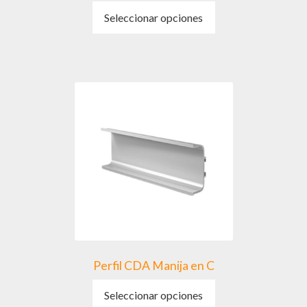
Este
Seleccionar opciones
producto
tiene
múltiples
variantes.
Las
opciones
se
pueden
elegir
en
la
página
de
producto
Perfil CDA Manija en C
Este
Seleccionar opciones
producto