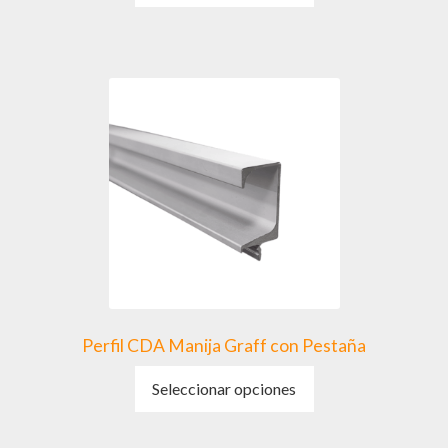
tiene
múltiples
variantes.
Las
opciones
se
pueden
elegir
en
la
página
de
producto
Perfil CDA Manija Graff con Pestaña
Este
Seleccionar opciones
producto
tiene