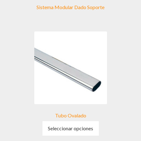
Sistema Modular Dado Soporte
Tubo Ovalado
Este
Seleccionar opciones
producto
tiene