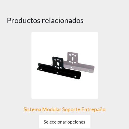
múltiples
variantes.
Productos relacionados
Las
opciones
se
pueden
elegir
en
la
página
de
producto
Sistema Modular Soporte Entrepaño
Este
Seleccionar opciones
producto