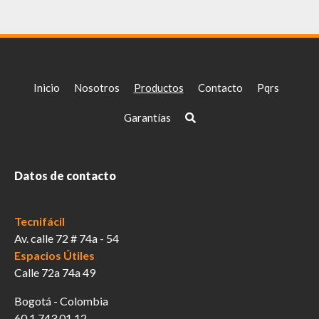
Las
opciones
se
pueden
elegir
Inicio
Nosotros
Productos
Contacto
Pqrs
en
la
Garantías
página
de
producto
Datos de contacto
Tecnifácil
Av. calle 72 # 74a - 54
Espacios Útiles
Calle 72a 74a 49
Bogotá - Colombia
60 1 743 01 12