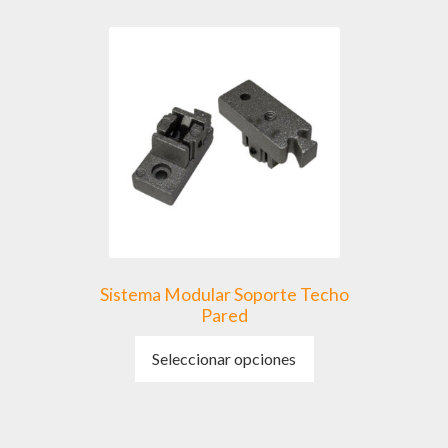
variantes.
Las
opciones
se
pueden
elegir
en
la
página
de
producto
Sistema Modular Soporte Techo
Pared
Este
Seleccionar opciones
producto
tiene
múltiples
variantes.