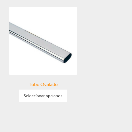
Tubo Ovalado
Este
Seleccionar opciones
producto
tiene
múltiples
variantes.
Las
opciones