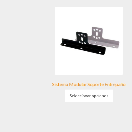
Sistema Modular Soporte Entrepaño
Este
Seleccionar opciones
producto
tiene
múltiples
variantes.
Las
opciones