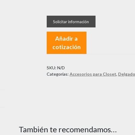
Sistema
Modular
2500
mm
Añadir a
cantidad
cotización
SKU:
N/D
Categorías:
Accesorios para Closet
,
Delgad
También te recomendamos…