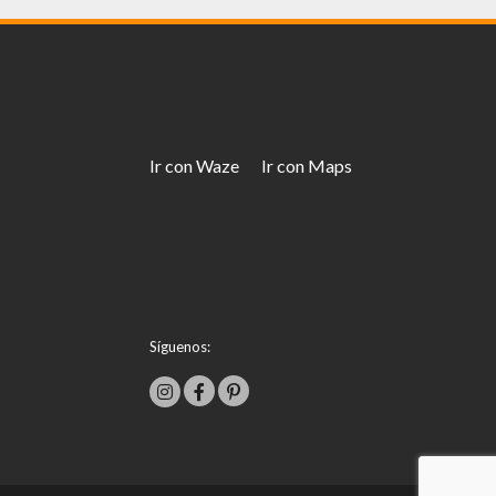
Ir con Waze
Ir con Maps
Síguenos: