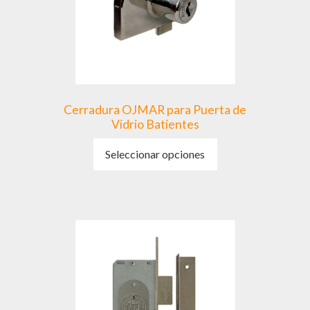
Cerradura OJMAR para Puerta de
Vidrio Batientes
Este
Seleccionar opciones
producto
tiene
múltiples
variantes.
Las
opciones
se
pueden
elegir