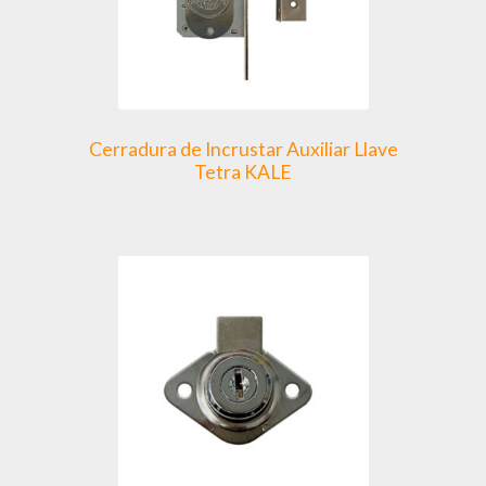
en
la
página
de
producto
Cerradura de Incrustar Auxiliar Llave
Tetra KALE