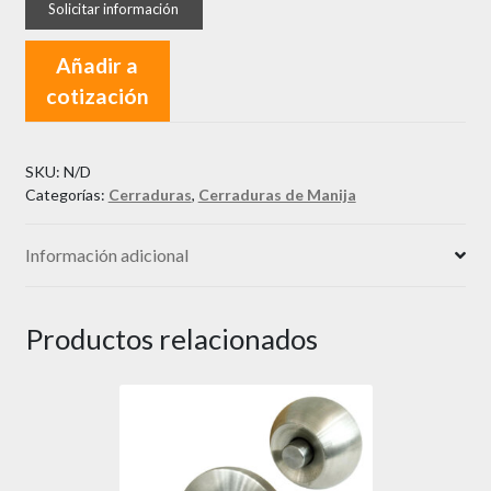
Cuadrada
de
Añadir a
Manija
cotización
Michigan
cantidad
SKU:
N/D
Categorías:
Cerraduras
,
Cerraduras de Manija
Información adicional
Productos relacionados