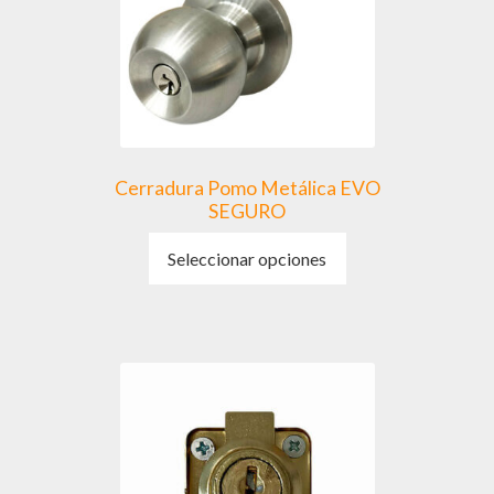
Cerradura Pomo Metálica EVO
SEGURO
Este
Seleccionar opciones
producto
tiene
múltiples
variantes.
Las
opciones
se
pueden
elegir