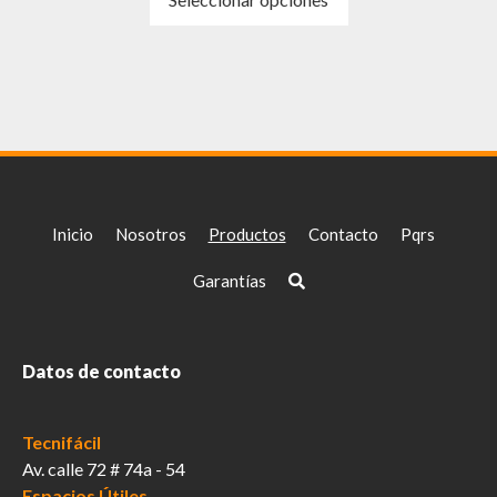
producto
tiene
múltiples
variantes.
Las
opciones
se
pueden
elegir
Inicio
Nosotros
Productos
Contacto
Pqrs
en
la
Garantías
página
de
producto
Datos de contacto
Tecnifácil
Av. calle 72 # 74a - 54
Espacios Útiles